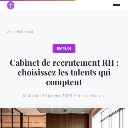
Accueil
›
Emploi
EMPLOI
Cabinet de recrutement RH :
choisissez les talents qui
comptent
Mathilde
•
29 janvier 2026
•
7 min de lecture