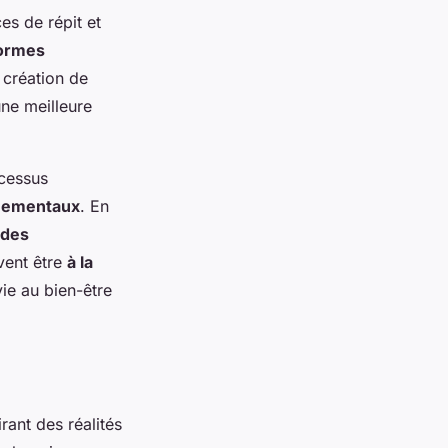
es de répit et
ormes
a création de
ne meilleure
ocessus
nementaux
. En
 des
vent être
à la
vie au bien-être
rant des réalités