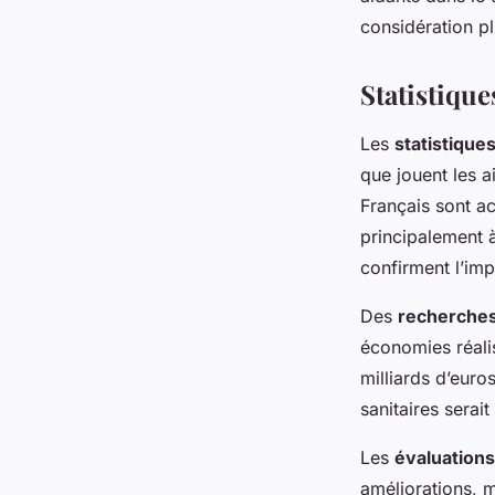
considération p
Statistique
Les
statistique
que jouent les a
Français sont ac
principalement 
confirment l’imp
Des
recherches
économies réali
milliards d’euro
sanitaires serai
Les
évaluations
améliorations, 