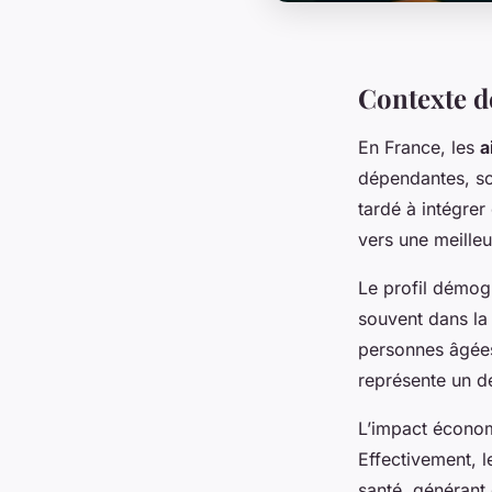
Contexte d
En France, les
a
dépendantes, so
tardé à intégrer
vers une meille
Le profil démog
souvent dans la
personnes âgées
représente un dé
L’impact économi
Effectivement, l
santé, générant