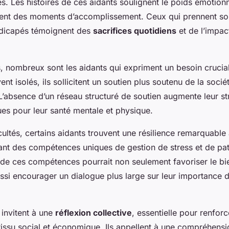
es. Les histoires de ces aidants soulignent le poids émotion
ent des moments d’accomplissement. Ceux qui prennent so
dicapés témoignent des
sacrifices quotidiens
et de l’impact
s, nombreux sont les aidants qui expriment un besoin crucia
ent isolés, ils sollicitent un soutien plus soutenu de la socié
’absence d’un réseau structuré de soutien augmente leur st
ues pour leur santé mentale et physique.
cultés, certains aidants trouvent une résilience remarquable 
ant des compétences uniques de gestion de stress et de pat
de ces compétences pourrait non seulement favoriser le bi
ussi encourager un dialogue plus large sur leur importance 
s invitent à une
réflexion collective
, essentielle pour renforc
tissu social et économique. Ils appellent à une compréhensi