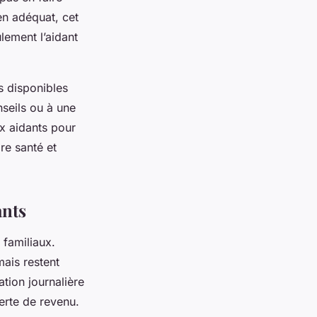
en adéquat, cet
lement l’aidant
s disponibles
nseils ou à une
x aidants pour
pre santé et
ants
 familiaux.
mais restent
ation journalière
erte de revenu.