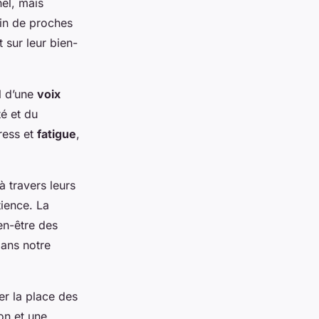
nel, mais
in de proches
 sur leur bien-
l d’une
voix
té et du
ress et
fatigue
,
à travers leurs
ience. La
en-être des
dans notre
er la place des
on et une