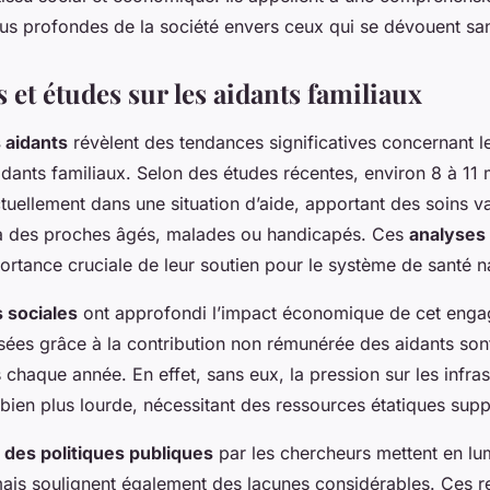
lus profondes de la société envers ceux qui se dévouent san
s et études sur les aidants familiaux
s aidants
révèlent des tendances significatives concernant le
idants familiaux. Selon des études récentes, environ 8 à 11 
tuellement dans une situation d’aide, apportant des soins va
à des proches âgés, malades ou handicapés. Ces
analyses
ortance cruciale de leur soutien pour le système de santé na
 sociales
ont approfondi l’impact économique de cet enga
sées grâce à la contribution non rémunérée des aidants son
s chaque année. En effet, sans eux, la pression sur les infra
t bien plus lourde, nécessitant des ressources étatiques sup
 des politiques publiques
par les chercheurs mettent en lu
mais soulignent également des lacunes considérables. Ces 