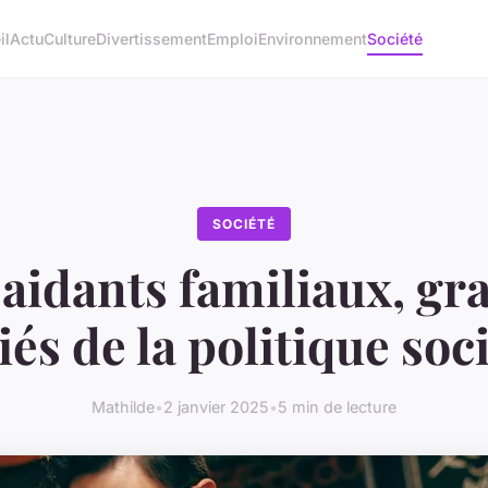
il
Actu
Culture
Divertissement
Emploi
Environnement
Société
SOCIÉTÉ
 aidants familiaux, gr
iés de la politique soci
Mathilde
•
2 janvier 2025
•
5 min de lecture