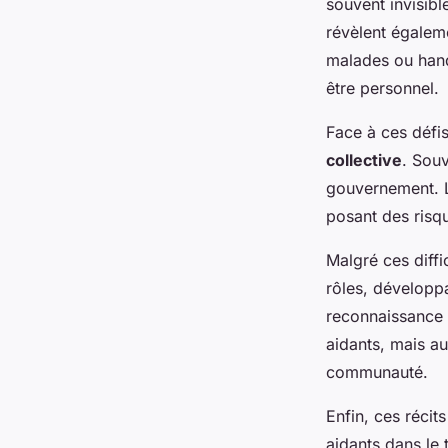
souvent invisibl
révèlent égalem
malades ou han
être personnel.
Face à ces défi
collective
. Souv
gouvernement. L
posant des risq
Malgré ces diffi
rôles, développ
reconnaissance 
aidants, mais a
communauté.
Enfin, ces récit
aidants dans le 