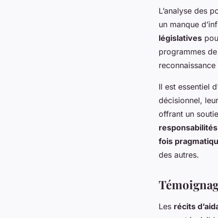
L’analyse des po
un manque d’inf
législatives
pour
programmes de f
reconnaissance d
Il est essentiel
décisionnel, leu
offrant un souti
responsabilités
fois pragmatiq
des autres.
Témoignage
Les
récits d’aid