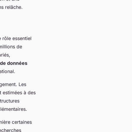
s relâche.
 rôle essentiel
millions de
riés,
 de données
tional.
gement. Les
t estimées à des
structures
plémentaires.
mière certaines
recherches