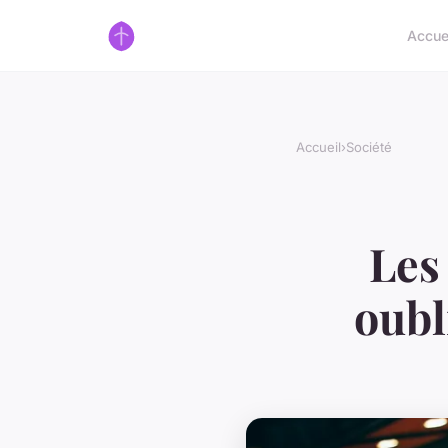
Accue
Accueil
›
Société
Les
oubl