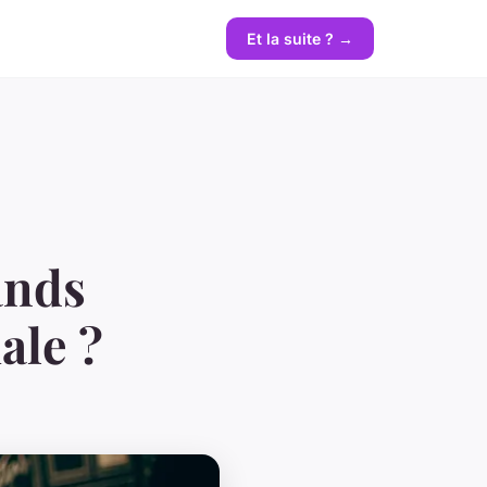
Et la suite ? →
ands
ale ?