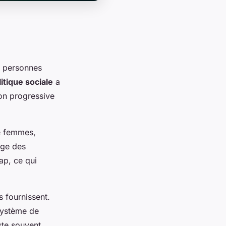
x personnes
litique sociale
a
ion progressive
e femmes,
rge des
ap, ce qui
s fournissent.
 système de
ste souvent