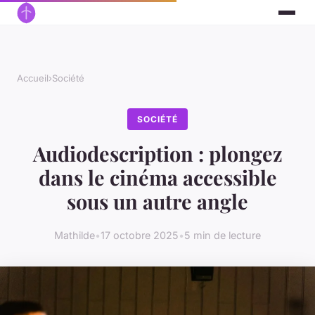
Accueil
›
Société
SOCIÉTÉ
Audiodescription : plongez
dans le cinéma accessible
sous un autre angle
Mathilde
•
17 octobre 2025
•
5 min de lecture