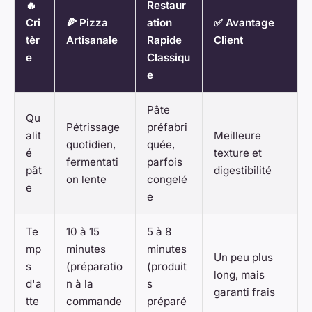
🔥
Restaur
Cri
🍕 Pizza
ation
✅ Avantage
tèr
Artisanale
Rapide
Client
e
Classiqu
e
Pâte
Qu
Pétrissage
préfabri
alit
Meilleure
quotidien,
quée,
é
texture et
fermentati
parfois
pât
digestibilité
on lente
congelé
e
e
Te
10 à 15
5 à 8
mp
minutes
minutes
Un peu plus
s
(préparatio
(produit
long, mais
d'a
n à la
s
garanti frais
tte
commande
préparé