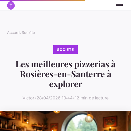
Accueil
›
Société
SOCIÉTÉ
Les meilleures pizzerias à
Rosières-en-Santerre à
explorer
Victor
•
28/04/2026 10:44
•
12 min de lecture