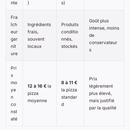
nte
)
s)
Fra
Goût plus
îch
Ingrédients
Produits
intense, moins
eur
frais,
conditio
de
gar
souvent
nnés,
conservateur
nit
locaux
stockés
s
ure
Pri
x
Prix
mo
8 à 11 €
12 à 16 €
la
légèrement
ye
la pizza
pizza
plus élevé,
n
standar
moyenne
mais justifié
co
d
par la qualité
nst
até