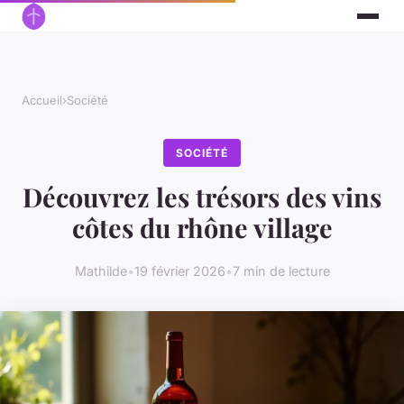
Accueil
›
Société
SOCIÉTÉ
Découvrez les trésors des vins
côtes du rhône village
Mathilde
•
19 février 2026
•
7 min de lecture