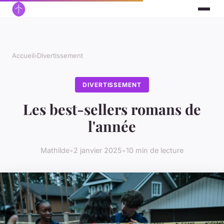
Accueil
›
Divertissement
DIVERTISSEMENT
Les best-sellers romans de
l'année
Mathilde
•
2 janvier 2025
•
10 min de lecture