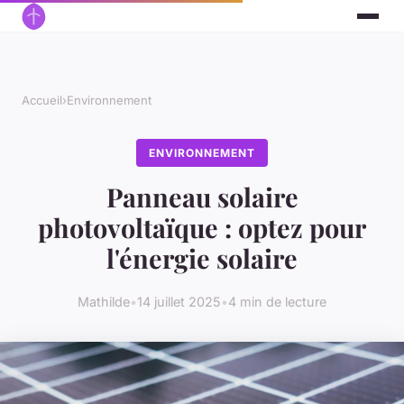
Accueil
›
Environnement
ENVIRONNEMENT
Panneau solaire
photovoltaïque : optez pour
l'énergie solaire
Mathilde
•
14 juillet 2025
•
4 min de lecture