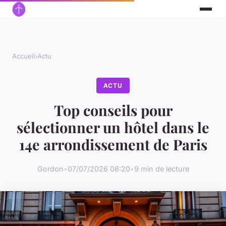
Accueil
›
Actu
ACTU
Top conseils pour
sélectionner un hôtel dans le
14e arrondissement de Paris
Gordon
•
07/07/2026 08:20
•
9 min de lecture