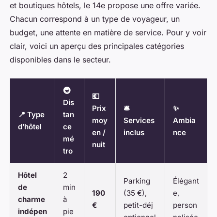
et boutiques hôtels, le 14e propose une offre variée.
Chacun correspond à un type de voyageur, un
budget, une attente en matière de service. Pour y voir
clair, voici un aperçu des principales catégories
disponibles dans le secteur.
🚇
💶
Dis
Prix
🛎️
✨
📍 Type
tan
moy
Services
Ambia
d’hôtel
ce
en /
inclus
nce
mé
nuit
tro
Hôtel
2
Parking
Élégant
de
min
190
(35 €),
e,
charme
à
€
petit-déj
person
indépen
pie