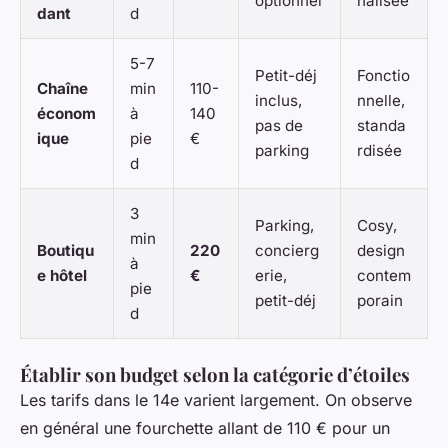
optionnel
nalisée
dant
d
5-7
Petit-déj
Fonctio
Chaîne
min
110-
inclus,
nnelle,
économ
à
140
pas de
standa
ique
pie
€
parking
rdisée
d
3
Parking,
Cosy,
min
Boutiqu
220
concierg
design
à
e hôtel
€
erie,
contem
pie
petit-déj
porain
d
Établir son budget selon la catégorie d’étoiles
Les tarifs dans le 14e varient largement. On observe
en général une fourchette allant de 110 € pour un