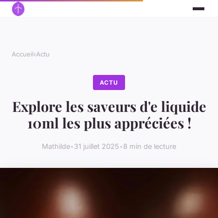
Accueil
›
Actu
ACTU
Explore les saveurs d'e liquide
10ml les plus appréciées !
Mathilde
•
31 juillet 2025
•
8 min de lecture